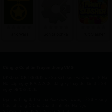
Tank Wars
Schitalochka
Fruit Slasher
Công ty Cổ phần Truyền thông VMG
ĐKKD số 0101883619 do Sở Kế hoạch và Đầu tư TP Hà
Nội cấp ngày 10/02/2006, đăng ký thay đổi lần thứ 24
ngày 09/03/2026.
Địa chỉ: Tầng 6, Tòa nhà Peakview Tower, số 36 Hoàng
Cầu, phường Ô Chợ Dừa, thành phố Hà Nội.
Số điện thoại: 19001255 (1.000đ/phút)