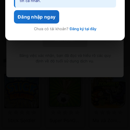
Bình luận
tin cá nhân.
Tôi xác nhận rằng tôi đủ 15 tuổi trở lên và
đồng ý tuân thủ các quy định về sử dụng
Đăng nhập ngay
Bạn phải đăng nhập để viết bình luận.
dịch vụ game.
Chưa có tài khoản?
Đăng ký tại đây
Xác nhận
Bằng việc xác nhận, bạn đã đọc và hiểu rõ các quy
Các trò chơi tương tự
định về độ tuổi sử dụng dịch vụ.
Stick Soldier
Super PonGoal
Ma và Zombies