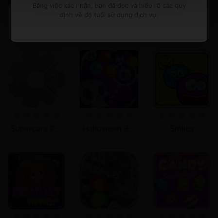
Bằng việc xác nhận, bạn đã đọc và hiểu rõ các quy
định về độ tuổi sử dụng dịch vụ.
Ném Bowling
Mad Fish
Pool 8 Ball
Supercars Puzzle
Halloween Bubble Shooter
Smiles