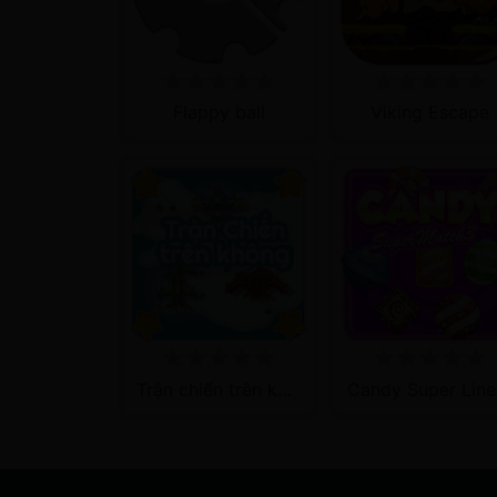
Flappy ball
Viking Escape
Trận chiến trên không
Ca