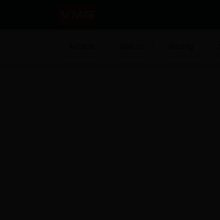
Arcade
Giải trí
Racing