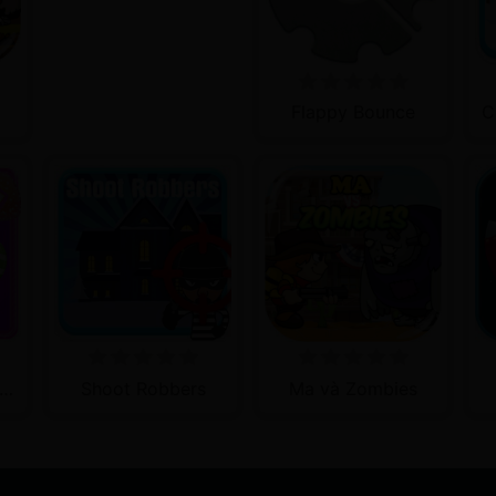
Flappy Bounce
ndy Super Lines Match3
Shoot Robbers
Ma và Zombies