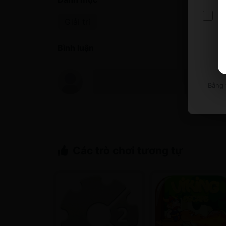
Tô
Giải trí
v
Bình luận
Bạn
Bằng 
Các trò chơi tương tự