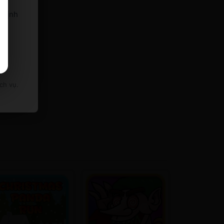
y định
ch vụ.