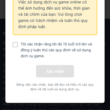
Việc sử dụng dịch vụ game online có
thể ảnh hưởng đến sức khỏe, thời gian
và tài chính của bạn. Vui lòng chơi
game có trách nhiệm và tuân thủ quy
định pháp luật.
Công ty Cổ phần Truyền thông VMG
ĐKKD số 0101883619 do Sở Kế hoạch và Đầu tư TP Hà
Tôi xác nhận rằng tôi đủ 15 tuổi trở lên và
Nội cấp ngày 10/02/2006, đăng ký thay đổi lần thứ 24
đồng ý tuân thủ các quy định về sử dụng
ngày 09/03/2026.
dịch vụ game.
Địa chỉ: Tầng 6, Tòa nhà Peakview Tower, số 36 Hoàng
Cầu, phường Ô Chợ Dừa, thành phố Hà Nội.
Xác nhận
Số điện thoại: 19001255 (1.000đ/phút)
Người chịu trách nhiệm quản lý nội dung: Ông Nguyễn
Bằng việc xác nhận, bạn đã đọc và hiểu rõ các quy
Hoàng Nam
định về độ tuổi sử dụng dịch vụ.
Giấy chứng nhận đăng ký cung cấp dịch vụ trò chơi
điện tử trên mạng số 273/GCN-PTTH&TTĐT do Cục